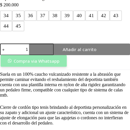
$
200.000
34
35
36
37
38
39
40
41
42
43
44
45
Zapatilla
Añadir al carrito
Mtb
Kord
Negra/Azul
Compra via Whatsapp
-
Redius
Suela en un 100% caucho vulcanizado resistente a la abrasión que
cantidad
permite caminar evitando el resbalamiento del deportista también
cuenta con una plantilla interna en nylon de alta rigidez garantizando
un pedaleo firme, compatible con cualquier tipo de sistema de calas
mtb.
Cierre de cordón tipo tenis brindando al deportista personalización en
su zapato y adicional un ajuste característico, cuenta con un sistema de
ajuste de elongación para que las agujetas o cordones no interfieran
con el desarrollo del pedaleo.