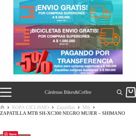
Saltar
al
contenido
Cárdenas Bikes&Coffee
Carr
de
comp
ROPA CICLISMO
Zapatillas
Mtb
Inicio
ZAPATILLA MTB SH-XC300 NEGRO MUJER – SHIMANO
Save