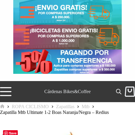
Saltar
al
contenido
Cárdenas Bikes&Coffee
Carr
de
comp
ROPA CICLISMO
Zapatillas
Mtb
Inicio
Zapatilla Mtb Ultimate 1-2 Boas Naranja/Negra – Redius
Save