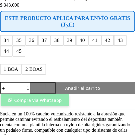
$
343.000
ESTE PRODUCTO APLICA PARA ENVÍO GRATIS
(
TyC
)
34
35
36
37
38
39
40
41
42
43
44
45
1 BOA
2 BOAS
Zapatilla
Añadir al carrito
Mtb
Ultimate
1-
Compra via Whatsapp
2
Boas
Suela en un 100% caucho vulcanizado resistente a la abrasión que
Naranja/Negra
permite caminar evitando el resbalamiento del deportista también
-
cuenta con una plantilla interna en nylon de alta rigidez garantizando
Redius
un pedaleo firme, compatible con cualquier tipo de sistema de calas
cantidad