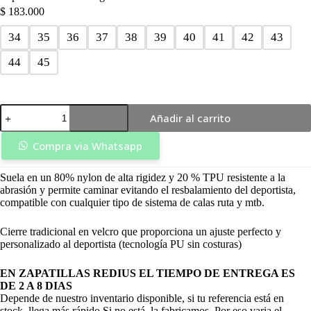
$
183.000
34
35
36
37
38
39
40
41
42
43
44
45
Zapatilla
Añadir al carrito
Ruta
Bolt
Negro/Azul
Compra via Whatsapp
-
Redius
Suela en un 80% nylon de alta rigidez y 20 % TPU resistente a la
cantidad
abrasión y permite caminar evitando el resbalamiento del deportista,
compatible con cualquier tipo de sistema de calas ruta y mtb.
Cierre tradicional en velcro que proporciona un ajuste perfecto y
personalizado al deportista (tecnología PU sin costuras)
EN ZAPATILLAS REDIUS EL TIEMPO DE ENTREGA ES
DE 2 A 8 DIAS
Depende de nuestro inventario disponible, si tu referencia está en
stock, llega más rápido.Si no está, la fabricamos. Por eso varia el