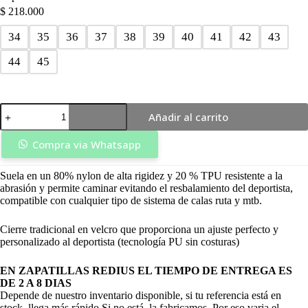
$
218.000
34
35
36
37
38
39
40
41
42
43
44
45
Zapatilla
Añadir al carrito
Ruta
Futura
Amarilla
Compra via Whatsapp
-
Redius
Suela en un 80% nylon de alta rigidez y 20 % TPU resistente a la
cantidad
abrasión y permite caminar evitando el resbalamiento del deportista,
compatible con cualquier tipo de sistema de calas ruta y mtb.
Cierre tradicional en velcro que proporciona un ajuste perfecto y
personalizado al deportista (tecnología PU sin costuras)
EN ZAPATILLAS REDIUS EL TIEMPO DE ENTREGA ES
DE 2 A 8 DIAS
Depende de nuestro inventario disponible, si tu referencia está en
stock, llega más rápido.Si no está, la fabricamos. Por eso varia el