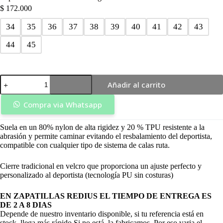
$
172.000
34
35
36
37
38
39
40
41
42
43
44
45
Zapatilla
Añadir al carrito
Ruta
Onix
Blanca/Negra
Compra via Whatsapp
-
Redius
Suela en un 80% nylon de alta rigidez y 20 % TPU resistente a la
cantidad
abrasión y permite caminar evitando el resbalamiento del deportista,
compatible con cualquier tipo de sistema de calas ruta.
Cierre tradicional en velcro que proporciona un ajuste perfecto y
personalizado al deportista (tecnología PU sin costuras)
EN ZAPATILLAS REDIUS EL TIEMPO DE ENTREGA ES
DE 2 A 8 DIAS
Depende de nuestro inventario disponible, si tu referencia está en
stock, llega más rápido.Si no está, la fabricamos. Por eso varia el