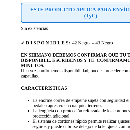
ESTE PRODUCTO APLICA PARA ENVÍO
(
TyC
)
Sin existencias
✔
D I S P O N I B L E S:
42 Negro – 43 Negro
EN SHIMANO DEBEMOS CONFIRMAR QUE TU T
DISPONIBLE, ESCRIBENOS Y TE CONFIRMAMO
MINUTOS.
Una vez confirmemos disponibilidad, puedes proceder con e
zapatillas.
CARACTERÍSTICAS
La enorme correa de empeine sujeta con seguridad el 
pedaleo agresivo en cualquier terreno.
La lengüeta con protección reforzada de los cordone
protección adicional.
El sistema de cordones rápido permite realizar ajustes
seguros y puede cubrirse debajo de la lengüeta con un