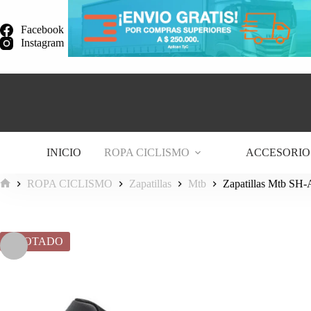
Saltar
al
Facebook
contenido
Instagram
INICIO
ROPA CICLISMO
ACCESORIO
ROPA CICLISMO
Zapatillas
Mtb
Zapatillas Mtb SH
Inicio
AGOTADO