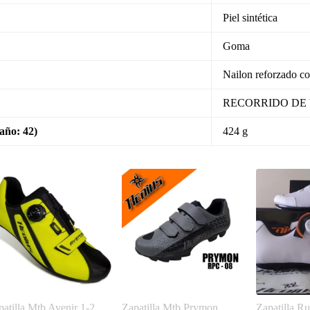
Piel sintética
Goma
Nailon reforzado c
RECORRIDO DE VO
año: 42)
424 g
patilla Mtb Avenir 1-2
Zapatilla Mtb Prymon
Zapatilla Ru