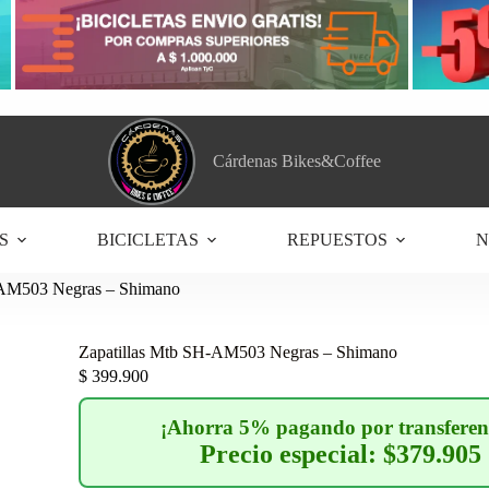
Cárdenas Bikes&Coffee
S
BICICLETAS
REPUESTOS
N
-AM503 Negras – Shimano
Zapatillas Mtb SH-AM503 Negras – Shimano
$
399.900
¡Ahorra 5% pagando por transferen
Precio especial: $379.905