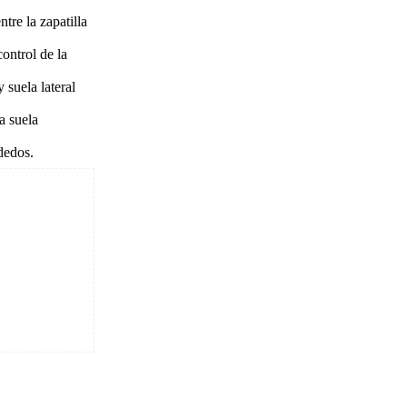
tre la zapatilla
ontrol de la
 suela lateral
a suela
dedos.