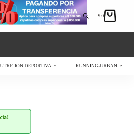
$
0
Carro
de
compra
UTRICION DEPORTIVA
RUNNING-URBAN
cia!