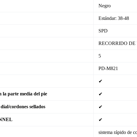
Negro
Estándar: 38-48
SPD
RECORRIDO DE
5
PD-M821
✔
n la parte media del pie
✔
dial/cordones sellados
✔
ANNEL
✔
sistema rápido de c