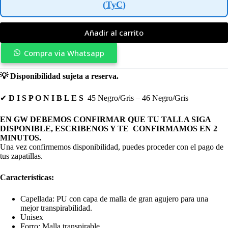
(
TyC
)
Añadir al carrito
Compra via Whatsapp
💡
Disponibilidad sujeta a reserva.
✔
D I S P O N I B L E S
45 Negro/Gris – 46 Negro/Gris
EN GW DEBEMOS CONFIRMAR QUE TU TALLA SIGA
DISPONIBLE, ESCRIBENOS Y TE CONFIRMAMOS EN 2
MINUTOS.
Una vez confirmemos disponibilidad, puedes proceder con el pago de
tus zapatillas.
Características:
Capellada: PU con capa de malla de gran agujero para una
mejor transpirabilidad.
Unisex
Forro: Malla transpirable.