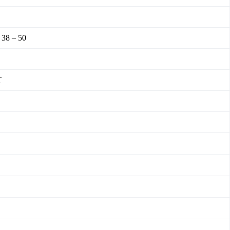
 38 – 50
T