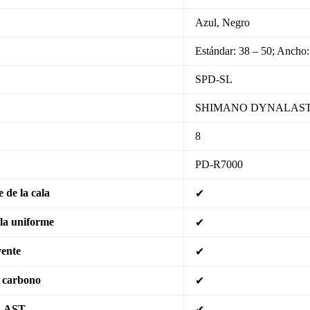
Azul, Negro
Estándar: 38 – 50; Ancho:
SPD-SL
SHIMANO DYNALAS
8
PD-R7000
 de la cala
✔
ela uniforme
✔
vente
✔
e carbono
✔
ALAST
✔