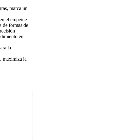
uras, marca un
 en el empeine
a de formas de
recisión
ndimiento en
ara la
e y maximiza la