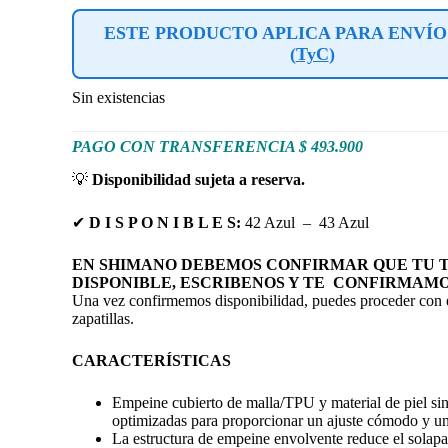
ESTE PRODUCTO APLICA PARA ENVÍO
(
TyC
)
Sin existencias
PAGO CON TRANSFERENCIA $ 493.900
💡
Disponibilidad sujeta a reserva.
✔
D I S P O N I B L E S:
42 Azul – 43 Azul
EN SHIMANO DEBEMOS CONFIRMAR QUE TU T
DISPONIBLE, ESCRIBENOS Y TE CONFIRMAMO
Una vez confirmemos disponibilidad, puedes proceder con e
zapatillas.
CARACTERÍSTICAS
Empeine cubierto de malla/TPU y material de piel sin
optimizadas para proporcionar un ajuste cómodo y un
La estructura de empeine envolvente reduce el solap