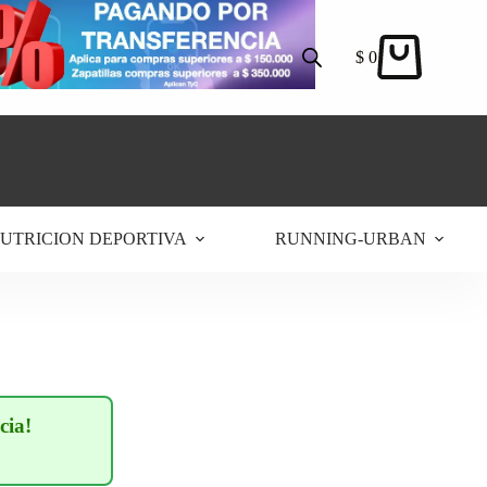
$
0
Carro
de
compra
UTRICION DEPORTIVA
RUNNING-URBAN
cia!