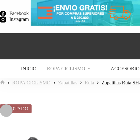
Saltar
al
Facebook
contenido
Instagram
INICIO
ROPA CICLISMO
ACCESORIO
ROPA CICLISMO
Zapatillas
Ruta
Zapatillas Ruta S
Inicio
AGOTADO