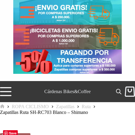
Saltar
al
contenido
Cárdenas Bikes&Coffee
Carr
de
comp
ROPA CICLISMO
Zapatillas
Ruta
Inicio
Zapatillas Ruta SH-RC703 Blanco – Shimano
Save