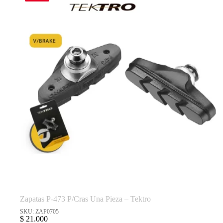
Zapatas P-473 P/Cras Una Pieza – Tektro
SKU: ZAP0705
$
21.000