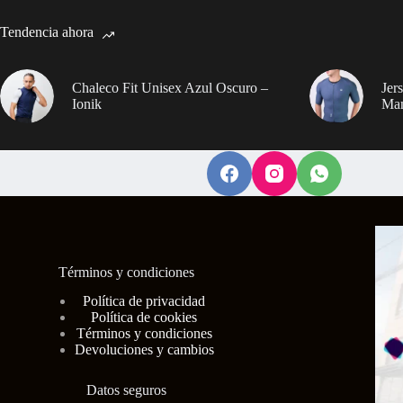
múltiples
múltiples
múl
variantes.
variantes.
var
Tendencia ahora
Las
Las
La
opciones
opciones
op
se
se
se
pueden
pueden
pu
Chaleco Fit Unisex Azul Oscuro –
Jer
elegir
elegir
ele
Ionik
Man
en
en
en
la
la
la
página
página
pá
de
de
de
producto
producto
pr
Términos y condiciones
Polí
tica de privacidad
Política de cookies
Términos y condiciones
Devoluciones y cambios
Datos seguros