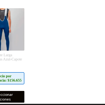
re Larga
us Azul-Capote
cio por
ncia: $156.655
eccionar
ciones