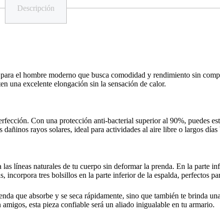
Descripción
ra el hombre moderno que busca comodidad y rendimiento sin compromet
ten una excelente elongación sin la sensación de calor.
a perfección. Con una protección anti-bacterial superior al 90%, puedes 
ñinos rayos solares, ideal para actividades al aire libre o largos días b
za las líneas naturales de tu cuerpo sin deformar la prenda. En la parte 
, incorpora tres bolsillos en la parte inferior de la espalda, perfectos 
a que absorbe y se seca rápidamente, sino que también te brinda una o
amigos, esta pieza confiable será un aliado inigualable en tu armario.