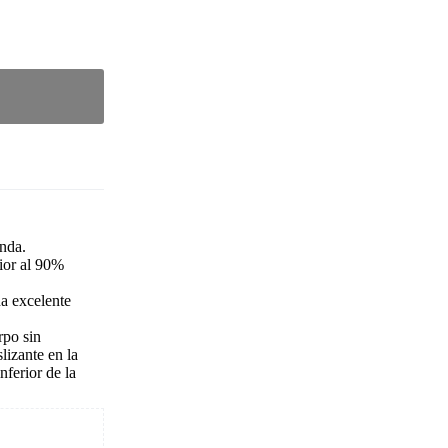
enda.
rior al 90%
na excelente
rpo sin
lizante en la
inferior de la