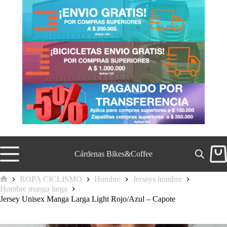
Saltar
al
contenido
Cárdenas Bikes&Coffee
Carr
de
comp
ROPA CICLISMO
Hombre
Jerseys hombre
Inicio
Hombre manga larga
Jersey Unisex Manga Larga Light Rojo/Azul – Capote