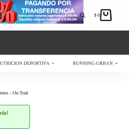
$
0
Carro
de
compra
UTRICION DEPORTIVA
RUNNING-URBAN
ores – On Trail
cia!