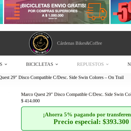
Cárdenas Bikes&Coffee
S
BICICLETAS
REPUESTOS
N
uest 29″ Disco Compatible C/Desc. Side Swin Colores – On Trail
Marco Quest 29″ Disco Compatible C/Desc. Side Swin Col
$
414.000
¡Ahorra 5% pagando por transferen
Precio especial: $393.300