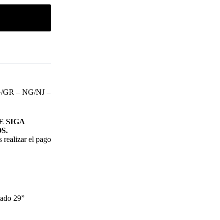
/GR – NG/NJ –
 SIGA
S.
 realizar el pago
mado 29”