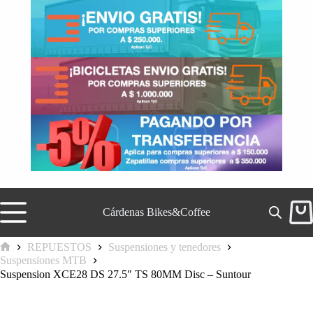
Saltar
al
contenido
Cárdenas Bikes&Coffee
Carr
de
comp
REPUESTOS
Suspensiones y tenedores
Inicio
Suspensiones MTB
Suspension XCE28 DS 27.5″ TS 80MM Disc – Suntour